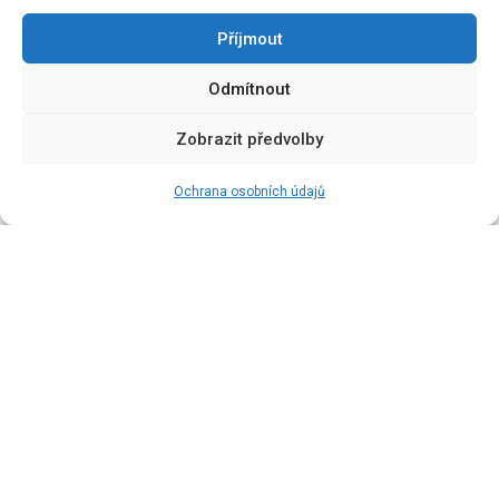
Příjmout
Informace
Odmítnout
O projektu
Zobrazit předvolby
Obchodní podmínky
Ochrana osobních údajů
Ochrana osobních údajů
Kontaktujte nás
Newsletter