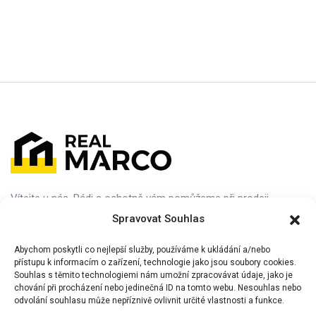
Vítejte u nás. Rádi a ochotně vám pomůžeme při prodeji,
nákupu nebo pronájmu vaší ideální nemovitosti. Navštivte nás
Spravovat Souhlas
nebo nám dejte vědět, jak vám můžeme pomoci.
Abychom poskytli co nejlepší služby, používáme k ukládání a/nebo
přístupu k informacím o zařízení, technologie jako jsou soubory cookies.
Souhlas s těmito technologiemi nám umožní zpracovávat údaje, jako je
chování při procházení nebo jedinečná ID na tomto webu. Nesouhlas nebo
odvolání souhlasu může nepříznivě ovlivnit určité vlastnosti a funkce.