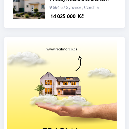
Syrovice E33 S Pozemkem
664 67 Syrovice , Czechia
442m2
14­ ­­025­ ­­000­ ­­
Kč