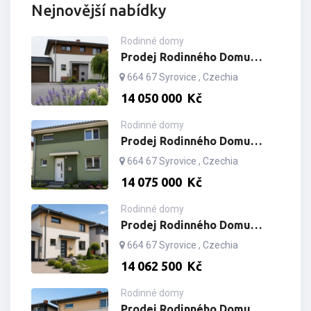
Nejnovější nabídky
Rodinné domy
Prodej Rodinného Domu
Syrovice E36 S Pozemkem
664 67 Syrovice , Czechia
444m2
14­ ­­050­ ­­000­ ­­
Kč
Rodinné domy
Prodej Rodinného Domu
Syrovice E35 S Pozemkem
664 67 Syrovice , Czechia
446m2
14­ ­­075­ ­­000­ ­­
Kč
Rodinné domy
Prodej Rodinného Domu
Syrovice E34 S Pozemkem
664 67 Syrovice , Czechia
445m2
14­ ­­062­ ­­500­ ­­
Kč
Rodinné domy
Prodej Rodinného Domu